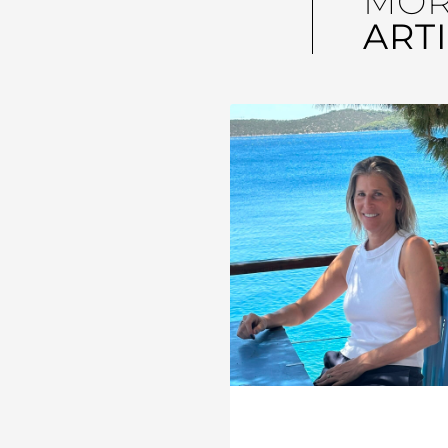
MO
ART