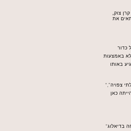
רן צוק,
אים את
 כדור
ולא באמצעות
יע באותו
“יום לפני מועד הפעילות התברר שמייסד החברה יאלץ להיעדר ממנה בגלל נסיעה עסקית בלתי צפויה”,
ייתה כאן
“במקום להתעלם מהכעס והמרירות שנוצרו, ההנהלה כינסה ישיבת חברה סביב הנושא ופתחה בדיאלוג