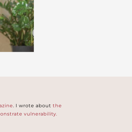
azine
. I wrote about
the
nstrate vulnerability.