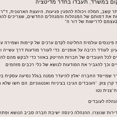
ום במשרד, תעבדו בחדר מדיטציה
תר קשב, חמלה ויכולת להפגין פגיעות. היועצת הארגונית, ד”ר ק
 את דמותם של המנהלות והמנהלים החדשים, שצריכים להת
יננסים עולמית החליטה לקדם ערכים של קיימוּת ושמירה על
ון: לעודד רכיבה על אופניים. כדי לעורר מודעות דרך עשייה 
ם לכל העובדים של חברות ההייטק באזור כדי לבקש מהם להג
 קרן צוק.
“העובדים הגיבו בציניות ואנטגוניזם, הם חשו שלא ה