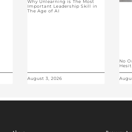
Why Unlearning is The Most
Important Leadership Skill in
The Age of AI
No O
Hesit
August 3, 2026
Augus