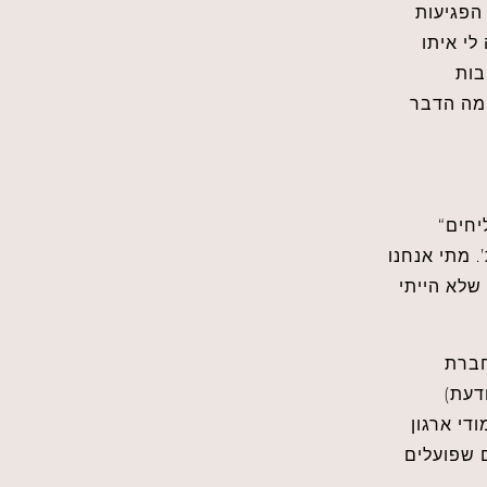
הפגיעות
לי איתו
בות
 מה הדבר
“מנהלים רבים עובדים ממקום של אגו, הם לא מצליחים לראות את התמונה הרחבה ולא מצליחים
 מתי אנחנו
שלא הייתי
(מנהיגות מודעת) שיוצא בימים אלה לחנויות בשפה האנגלית; ומרצה על ניהול במרכז הבינתחומי
די ארגון
 שפועלים