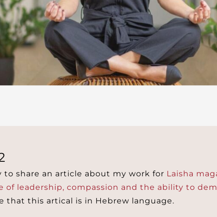
2
 to share an article about my work for
Laisha mag
 of leadership, compassion and the ability to demo
e that this artical is in Hebrew language.