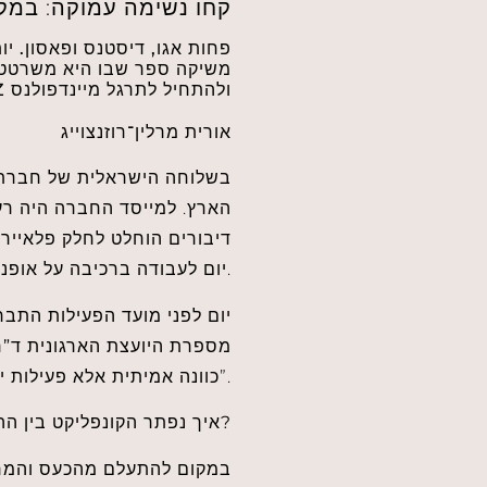
קחו נשימה עמוקה: במק
פחות אגו, דיסטנס ופאסון. יו
משיקה ספר שבו היא משרטטת
עצמם לדרישות של דור ה־Z ולהתחיל לתרגל מיינדפולנס
אורית מרלין־רוזנצוייג
בשלוחה הישראלית של חברת פ
הארץ. למייסד החברה היה רעי
דיבורים הוחלט לחלק פלאיירי
יום לעבודה ברכיבה על אופניים וכך להגביר את המודעות לנושא של כלי רכבים מזהמים.
מספרת היועצת הארגונית
ד”ר
כוונה אמיתית אלא פעילות יח”צנית נטו”.
איך נפתר הקונפליקט בין ההנהלה לעובדים?