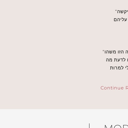
“הסתובבתי במשך שנתיים בחברת הייטק אמריקאית שעוסקת בעולמות הפיננסיים (ואשר ביקשה
ל הארגון, ולא
“אחד הקולגות שלי סיפר לי שיש להם חדר מדיטציה בחברה. עבורי זה היה סימן שיש בחברה הזו משהו
 לדעת מה
י למרות
Continue 